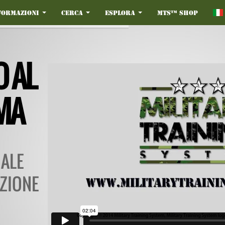
formazioni
Cerca
Esplora
MTS™ Shop
 AL
MA
NALE
UZIONE