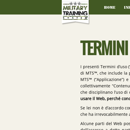
Home
In
TERMINI
I presenti Termini d’uso 
di MTS™, che include la 
MTS™ (“Applicazione”) e 
collettivamente “Contenu
che disciplinano l’uso d
usare il Web, perché conce
Se lei non è d’accordo c
che ha irrevocabilmente a
Alcune parti del Web pos