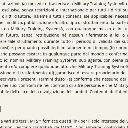
nti azioni: (a) concede e trasferisce a Military Training System® u
esclusiva, senza restrizioni e internazionale per tutti i diritti su
tti i diritti d’autore, insieme a tutti i consensi (se applicabile) nec
ne, modifica, pubblicazione e/o altro tipo di sfruttamento da part
ta da Military Training System®, con qualunque mezzo e in tu
 in futuro, senza retribuzione né nessun riferimento a lei o
re tale sfruttamento durante tutto il periodo di validità dei sudd
novi) e, per quanto possibile, illimitatamente nel tempo; (b) rinuncia
te che possano esistere in qualunque parte del mondo e conferma
ato; (c) nomina Military Training System® suo agente, con piena ca
ento e/o compiere qualunque atto che Military Training System®
ione o il trasferimento; (d) garantisce di essere proprietario dei
ttoscrivere i presenti Termini d’uso; (e) conferma che nessuno dei
 nei suoi confronti né nei confronti di altre persone, e che Milit
bile dell’uso o della divulgazione dei suddetti Contenuti dell’utent
I
 vari siti terzi. MTS™ fornisce questi link per il solo interesse dei visi
Web non vengono controllati da MTS™. Non abbiamo controllato tu