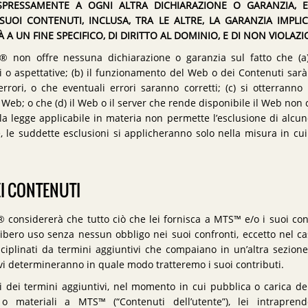
PRESSAMENTE A OGNI ALTRA DICHIARAZIONE O GARANZIA, ESP
SUOI CONTENUTI, INCLUSA, TRA LE ALTRE, LA GARANZIA IMPLIC
 A UN FINE SPECIFICO, DI DIRITTO AL DOMINIO, E DI NON VIOLAZI
m® non offre nessuna dichiarazione o garanzia sul fatto che (a
ti o aspettative; (b) il funzionamento del Web o dei Contenuti sarà
rrori, o che eventuali errori saranno corretti; (c) si otterranno 
Web; o che (d) il Web o il server che rende disponibile il Web non 
a legge applicabile in materia non permette l’esclusione di alcune
 le suddette esclusioni si applicheranno solo nella misura in cui 
EI CONTENUTI
® considererà che tutto ciò che lei fornisca a MTS™ e/o i suoi co
 libero uso senza nessun obbligo nei suoi confronti, eccetto nel cas
iplinati da termini aggiuntivi che compaiano in un’altra sezione
vi determineranno in quale modo tratteremo i suoi contributi.
i dei termini aggiuntivi, nel momento in cui pubblica o carica dei
 o materiali a MTS™ (“Contenuti dell’utente”), lei intrapre