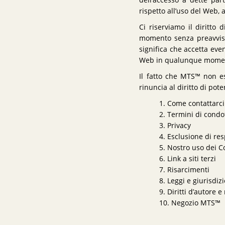
dell’accesso a dette par
rispetto all’uso del Web,
Ci riserviamo il diritto
momento senza preavviso,
significa che accetta eve
Web in qualunque mome
Il fatto che MTS™ non e
rinuncia al diritto di pot
1. Come contattarci
2. Termini di condo
3. Privacy
4. Esclusione di re
5. Nostro uso dei C
6. Link a siti terzi
7. Risarcimenti
8. Leggi e giurisdiz
9. Diritti d’autore 
10. Negozio MTS™