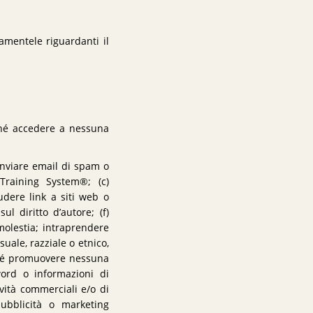
amentele riguardanti il
 né accedere a nessuna
inviare email di spam o
Training System®; (c)
udere link a siti web o
l diritto d’autore; (f)
molestia; intraprendere
uale, razziale o etnico,
e né promuovere nessuna
sword o informazioni di
ività commerciali e/o di
pubblicità o marketing