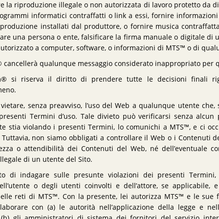
 la riproduzione illegale o non autorizzata di lavoro protetto da dir
grammi informatici contraffatti o link a essi, fornire informazioni
iproduzione installati dal produttore, o fornire musica contraffatta
nare una persona o ente, falsificare la firma manuale o digitale di
autorizzato a computer, software, o informazioni di MTS™ o di qual
® cancellerà qualunque messaggio considerato inappropriato per q
® si riserva il diritto di prendere tutte le decisioni finali r
meno.
di vietare, senza preavviso, l’uso del Web a qualunque utente che, s
presenti Termini d’uso. Tale divieto può verificarsi senza alcun p
te stia violando i presenti Termini, lo comunichi a MTS™, e ci occ
Tuttavia, non siamo obbligati a controllare il Web o i Contenuti d
tezza o attendibilità dei Contenuti del Web, né dell’eventuale c
llegale di un utente del Sito.
to di indagare sulle presunte violazioni dei presenti Termini, 
l’utente o degli utenti coinvolti e dell’attore, se applicabile, e
lle reti di MTS™. Con la presente, lei autorizza MTS™ e le sue fil
ollaborare con (a) le autorità nell’applicazione della legge e ne
n (b) gli amministratori di sistema dei fornitori del servizio inte