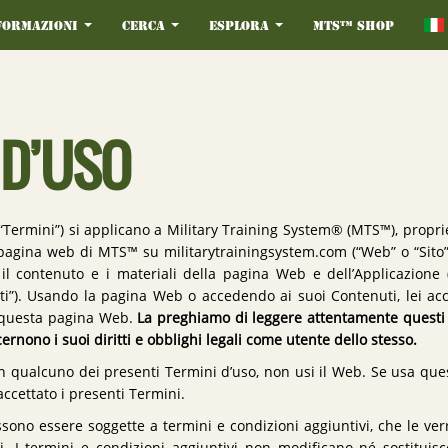
formazioni
Cerca
Esplora
MTS™ Shop
 D’USO
(“Termini”) si applicano a Military Training System® (MTS™), propri
pagina web di MTS™ su militarytrainingsystem.com (“Web” o “Sito”)
il contenuto e i materiali della pagina Web e dell’Applicazione
ti”). Usando la pagina Web o accedendo ai suoi Contenuti, lei acc
i questa pagina Web.
La preghiamo di leggere attentamente questi
rnono i suoi diritti e obblighi legali come utente dello stesso.
on qualcuno dei presenti Termini d’uso, non usi il Web. Se usa que
ccettato i presenti Termini.
sono essere soggette a termini e condizioni aggiuntivi, che le ve