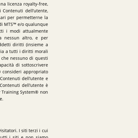
na licenza royalty-free,
i Contenuti dell’utente,
essari per permetterne la
e di MTS™ e/o qualunque
tti i modi attualmente
 a nessun altro, e per
etti diritti (insieme a
 a tutti i diritti morali
 che nessuno di questi
pacità di sottoscrivere
 consideri appropriato
 Contenuti dell’utente e
 Contenuti dell’utente è
ary Training System® non
e.
tatori. I siti terzi i cui
tti i siti e non siamo