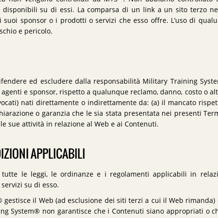
i disponibili su di essi. La comparsa di un link a un sito terzo 
 suoi sponsor o i prodotti o servizi che esso offre. L’uso di qualun
schio e pericolo.
 difendere ed escludere dalla responsabilità Military Training Syst
ali, agenti e sponsor, rispetto a qualunque reclamo, danno, costo o alt
vocati) nati direttamente o indirettamente da: (a) il mancato rispe
iarazione o garanzia che le sia stata presentata nei presenti Termi
 le sue attività in relazione al Web e ai Contenuti.
DIZIONI APPLICABILI
e tutte le leggi, le ordinanze e i regolamenti applicabili in rela
 servizi su di esso.
gestisce il Web (ad esclusione dei siti terzi a cui il Web rimanda) 
ning System® non garantisce che i Contenuti siano appropriati o ch