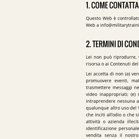
1. COME CONTATTA
Questo Web è controllato
Web a info@militarytrai
2. TERMINI DI CO
Lei non può riprodurre, 
risorsa o ai Contenuti de
Lei accetta di non (a) v
promuovere eventi, mat
trasmettere messaggi neg
video inappropriati; (e)
intraprendere nessuna az
qualunque altro uso del We
che inciti all’odio o ch
attività o azienda illeci
identificazione personale 
vendita senza il nostro