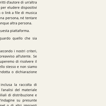
itti d’autore di un’altra
 per eludere dispositivi
 o link a file di musica
 una persona, né tentare
unque altra persona.
uesta piattaforma.
iguardo quello che sia
econdo i nostri criteri,
reavviso all’utente. Se
uperemo di risolvere il
ello stesso e non siamo
ondotta o dichiarazione
inclusa la raccolta di
 l’analisi del materiale
iali di distribuzione e
ll’indagine su presunte
rnet o di altri impianti