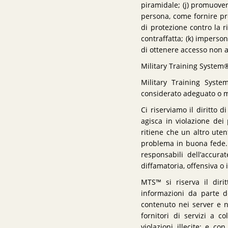
piramidale; (j) promuovere
persona, come fornire pro
di protezione contro la r
contraffatta; (k) imperso
di ottenere accesso non 
Military Training System
Military Training System
considerato adeguato o 
Ci riserviamo il diritto 
agisca in violazione dei 
ritiene che un altro uten
problema in buona fede. 
responsabili dell’accura
diffamatoria, offensiva o i
MTS™ si riserva il dirit
informazioni da parte del
contenuto nei server e ne
fornitori di servizi a c
violazioni illecite; e co