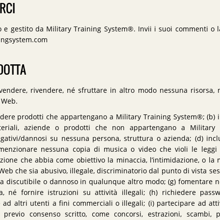
RCI
 e gestito da Military Training System®. Invii i suoi commenti o l
ningsystem.com
NDOTTA
vendere, rivendere, né sfruttare in altro modo nessuna risorsa,
l Web.
endere prodotti che appartengano a Military Training System®; (b) 
eriali, aziende o prodotti che non appartengano a Military 
ativi/dannosi su nessuna persona, struttura o azienda; (d) incl
 menzionare nessuna copia di musica o video che violi le leggi su
ione che abbia come obiettivo la minaccia, l’intimidazione, o la 
b che sia abusivo, illegale, discriminatorio dal punto di vista sess
e sia discutibile o dannoso in qualunque altro modo; (g) fomentar
ta, né fornire istruzioni su attività illegali; (h) richiedere pas
ad altri utenti a fini commerciali o illegali; (i) partecipare ad att
 previo consenso scritto, come concorsi, estrazioni, scambi, 