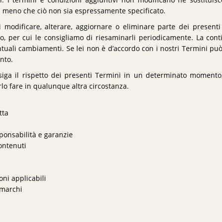
ti. I termini e condizioni aggiuntivi non modificano né sostituis
 a meno che ciò non sia espressamente specificato.
 di modificare, alterare, aggiornare o eliminare parte dei presen
 per cui le consigliamo di riesaminarli periodicamente. La cont
ntuali cambiamenti. Se lei non è d’accordo con i nostri Termini pu
nto.
siga il rispetto dei presenti Termini in un determinato momento
erlo fare in qualunque altra circostanza.
tta
sponsabilità e garanzie
ontenuti
ioni applicabili
e marchi