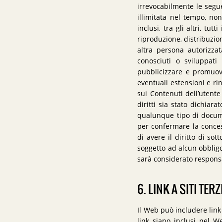
irrevocabilmente le segue
illimitata nel tempo, non 
inclusi, tra gli altri, tu
riproduzione, distribuzio
altra persona autorizza
conosciuti o sviluppati
pubblicizzare e promuove
eventuali estensioni e rin
sui Contenuti dell’uten
diritti sia stato dichiar
qualunque tipo di docum
per confermare la concess
di avere il diritto di so
soggetto ad alcun obbligo
sarà considerato responsa
6. LINK A SITI TERZ
Il Web può includere link a
link siano inclusi nel 