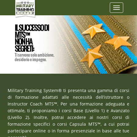
Toggle
navigatio
IL SUCCESSO DI
MTS™
NON HA
SEGRETI:
Ti servono solo ambizione,
desiderio e impegno.
Military Training System® ti presenta una gamma di corsi
di formazione adattati alle necessità dell’istruttore o
Instructor Coach MTS™. Per una formazione adeguata e
ottimale, ti proponiamo i corsi Base (Livello 1) e Avanzato
(Livello 2). Inoltre, potrai accedere ai nostri corsi di
formazione specifici o corsi Capsula MTS™, a cui potrai
partecipare online o in forma presenziale in base alle tue