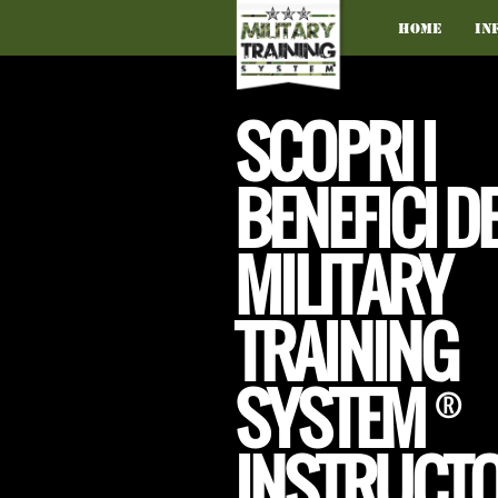
Home
In
SCOPRI I
BENEFICI D
MILITARY
TRAINING
SYSTEM
®
INSTRUCT